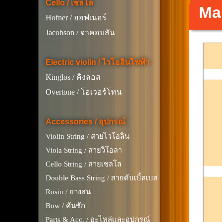
Cello /
เชลโล
Hofner / ฮอฟเนอร์
Jacobson / จาคอบสัน
Electric violin /
ไวโอลินไฟฟ้า
Kinglos / คิงลอส
Overtone / โอเวอร์โทน
Accessories /
อุปกรณ์
Violin String / สายไวโอลิน
Viola String / สายวิโอลา
Cello String / สายเชลโล
Double Bass String / สายดับเบิ้ลเบส
Rosin / ยางสน
Bow / คันชัก
Parts & Acc. / อะไหล่และอุปกรณ์