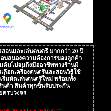
OCATION CLICK
รสอนและเล่นดนตรี มากกว่า 20 ปี
อตอบสนองความต้องการของลูกค้า
เริ่มต้นไปจนถึงมืออาชีพทางร้านมี
เลือกเครื่องดนตรีและสอนวิธีใช้
่งเริ่มหัดเล่นดนตรีใหม่ พร้อมทั้ง
นค้า สินค้าทุกชิ้นรับประกัน
ายครบวงจร
n daily from 10 a.m. to 8 p.m. **