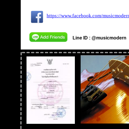
https://www.facebook.com/musicmoder
Line ID : @musicmodern