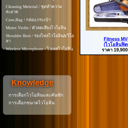
Cleaning Meterial / ชุดทำความ
สะอาด
Case,Bag / กล่อง,กระเป๋า
Mutes Violin / ตัวลดเสียงไวโอลิน
Shoulder Rest / รองไหล่ไวโอลิน&วิโอ
ลา
Wireless Microphone / ไวเลสไวโอลิน
Knowledge
การเลือกไวโอลินและคันชัก
การเลือกขนาดไวโอลิน