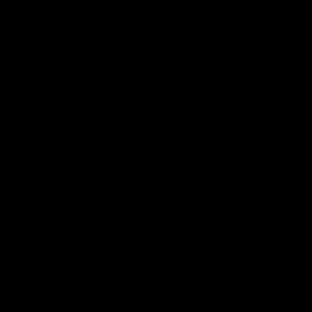
ร้านไ