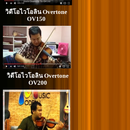
วิดีโอไวโอลิน Overtone
OV150
วิดีโอไวโอลิน Overtone
OV200