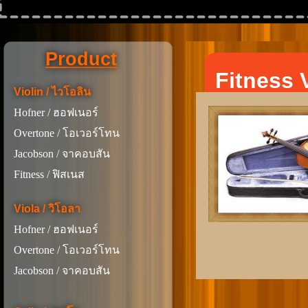
Product
Violin /
ไวโอลิน
Hofner / ฮอฟเนอร์
Overtone / โอเวอร์โทน
Jacobson / จาคอบสัน
Fitness / ฟิสเนส
Viola /
วิโอลา
Hofner / ฮอฟเนอร์
Overtone / โอเวอร์โทน
Jacobson / จาคอบสัน