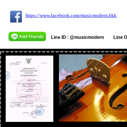
https://www.facebook.com/musicmodern.bkk
Line ID : @musicmodern
Line Of