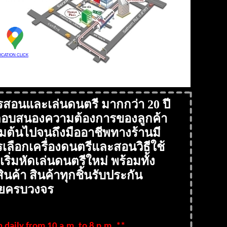
OCATION CLICK
รสอนและเล่นดนตรี มากกว่า 20 ปี
อตอบสนองความต้องการของลูกค้า
เริ่มต้นไปจนถึงมืออาชีพทางร้านมี
เลือกเครื่องดนตรีและสอนวิธีใช้
่งเริ่มหัดเล่นดนตรีใหม่ พร้อมทั้ง
นค้า สินค้าทุกชิ้นรับประกัน
ายครบวงจร
n daily from 10 a.m. to 8 p.m. **