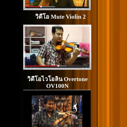
วิดีโอ Mute Violin 2
วิดีโอไวโอลิน Overtone
OV100N