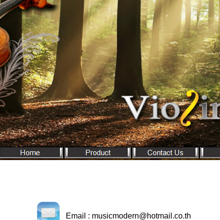
Email : musicmodern@hotmail.co.th