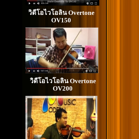
วิดีโอไวโอลิน Overtone
OV150
วิดีโอไวโอลิน Overtone
OV200