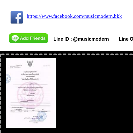
https://www.facebook.com/musicmodern.bkk
Line ID : @musicmodern
Line Of