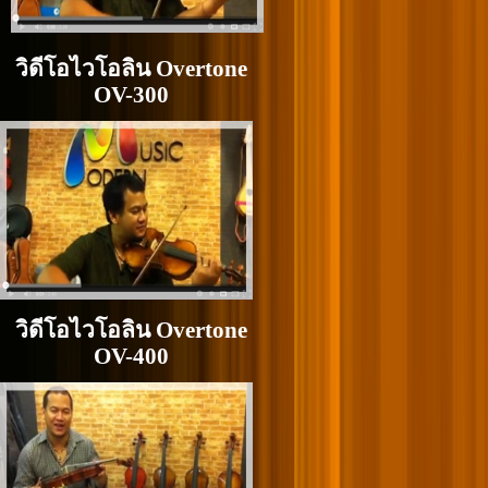
วิดีโอไวโอลิน Overtone
OV-300
วิดีโอไวโอลิน Overtone
OV-400