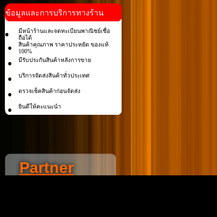
ข้อมูลและการบริการทางร้าน
•
มีหน้าร้านและจดทะเบียนพาณิชย์เชื่อ
ถือได้
•
สินค้าคุณภาพ ราคาประหยัด ของแท้
100%
•
มีรับประกันสินค้าหลังการขาย
•
บริการจัดส่งสินค้าทั่วประเทศ
•
ตรวจเช็คสินค้าก่อนจัดส่ง
•
ยินดีให้คะแนะนำ
Partner
ukuleleworld.net
guitarukulele.com
djembethai.com