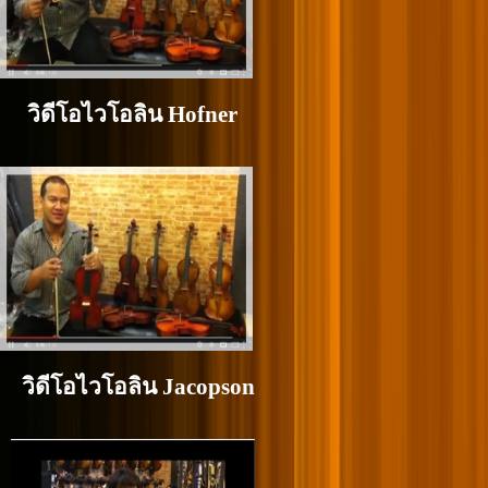
วิดีโอไวโอลิน Hofner
วิดีโอไวโอลิน Jacopson