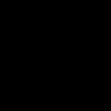
ร้านไ