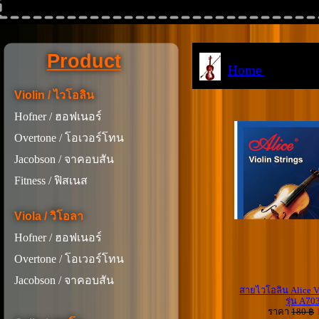
Product
Violin /
ไวโอลิน
Hofner / ฮอฟเนอร์
Overtone / โอเวอร์โทน
Jacobson / จาคอบสัน
Fitness / ฟิสเนส
Viola /
วิโอลา
Hofner / ฮอฟเนอร์
Overtone / โอเวอร์โทน
Jacobson / จาคอบสัน