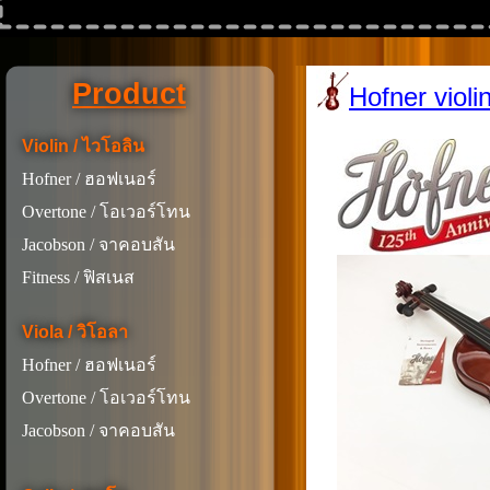
Product
Violin /
ไวโอลิน
Hofner / ฮอฟเนอร์
Overtone / โอเวอร์โทน
Jacobson / จาคอบสัน
Fitness / ฟิสเนส
Viola /
วิโอลา
Hofner / ฮอฟเนอร์
Overtone / โอเวอร์โทน
Jacobson / จาคอบสัน