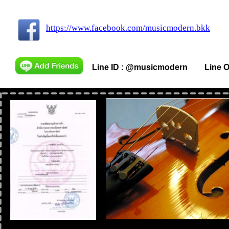
https://www.facebook.com/musicmodern.bkk
Line ID : @musicmodern
Line Of