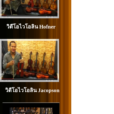
วิดีโอไวโอลิน Hofner
วิดีโอไวโอลิน Jacopson