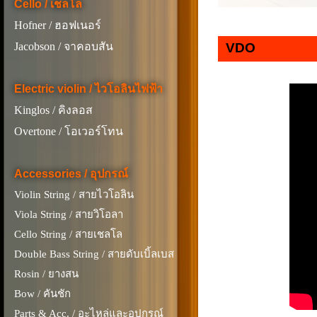
Cello /
เชลโล
Hofner / ฮอฟเนอร์
Jacobson / จาคอบสัน
Electric violin /
ไวโอลินไฟฟ้า
Kinglos / คิงลอส
Overtone / โอเวอร์โทน
Accessories /
อุปกรณ์
Violin String / สายไวโอลิน
Viola String / สายวิโอลา
Cello String / สายเชลโล
Double Bass String / สายดับเบิ้ลเบส
Rosin / ยางสน
Bow / คันชัก
Parts & Acc. / อะไหล่และอุปกรณ์