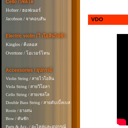
Cello /
เชลโล
Hofner / ฮอฟเนอร์
Jacobson / จาคอบสัน
Electric violin /
ไวโอลินไฟฟ้า
Kinglos / คิงลอส
Overtone / โอเวอร์โทน
Accessories /
อุปกรณ์
Violin String / สายไวโอลิน
Viola String / สายวิโอลา
Cello String / สายเชลโล
Double Bass String / สายดับเบิ้ลเบส
Rosin / ยางสน
Bow / คันชัก
Parts & Acc. / อะไหล่และอุปกรณ์