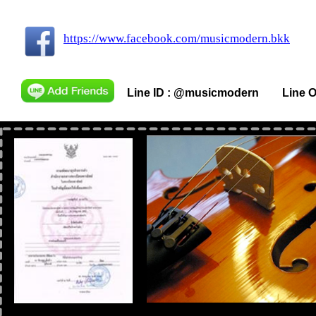
https://www.facebook.com/musicmodern.bkk
Line ID : @musicmodern
Line Of