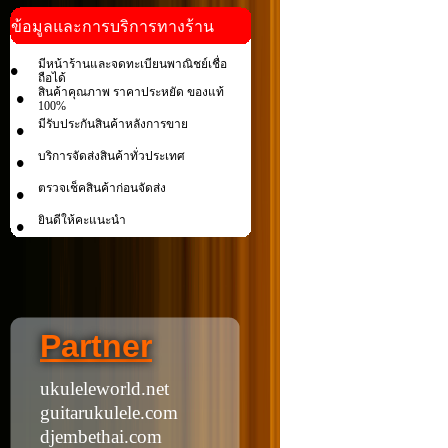
ข้อมูลและการบริการทางร้าน
•
มีหน้าร้านและจดทะเบียนพาณิชย์เชื่อ
ถือได้
•
สินค้าคุณภาพ ราคาประหยัด ของแท้
100%
•
มีรับประกันสินค้าหลังการขาย
•
บริการจัดส่งสินค้าทั่วประเทศ
•
ตรวจเช็คสินค้าก่อนจัดส่ง
•
ยินดีให้คะแนะนำ
Partner
ukuleleworld.net
guitarukulele.com
djembethai.com