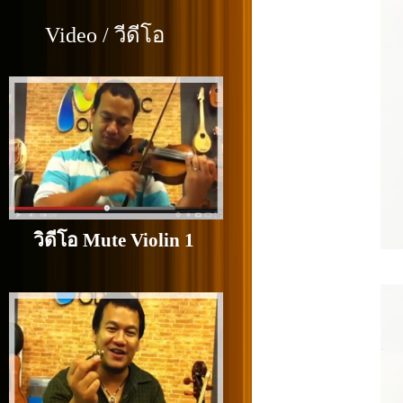
Video / วีดีโอ
วิดีโอ Mute Violin 1