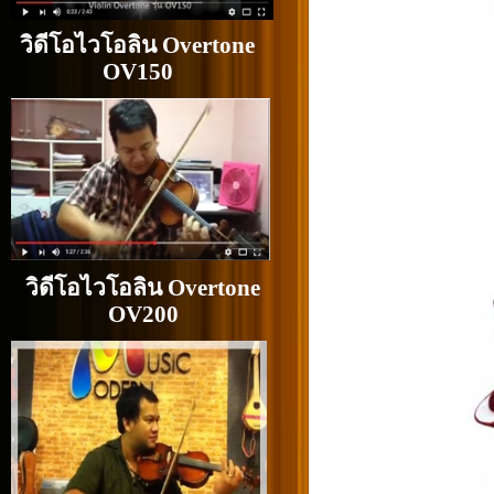
วิดีโอไวโอลิน Overtone
OV150
วิดีโอไวโอลิน Overtone
OV200