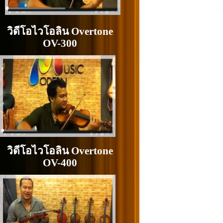
วิดีโอไวโอลิน Overtone
OV-300
วิดีโอไวโอลิน Overtone
OV-400